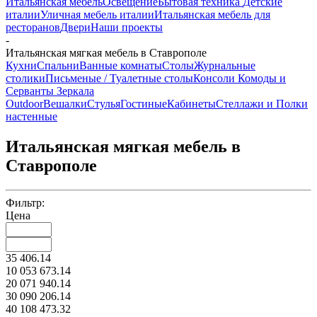
Итальянская мебель
Освещение
Бытовая техника
Детские
италии
Уличная мебель италии
Итальянская мебель для
ресторанов
Двери
Наши проекты
-
Итальянская мягкая мебель в Ставрополе
Кухни
Спальни
Ванные комнаты
Столы
Журнальные
столики
Письменые / Туалетные столы
Консоли
Комоды и
Серванты
Зеркала
Outdoor
Вешалки
Стулья
Гостиные
Кабинеты
Стеллажи и Полки
настенные
Итальянская мягкая мебель в
Ставрополе
Фильтр:
Цена
35 406.14
10 053 673.14
20 071 940.14
30 090 206.14
40 108 473.32