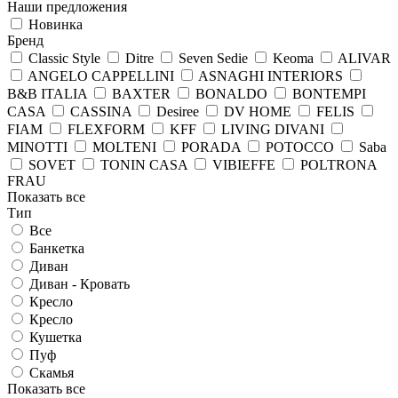
Наши предложения
Новинка
Бренд
Classic Style
Ditre
Seven Sedie
Keoma
ALIVAR
ANGELO CAPPELLINI
ASNAGHI INTERIORS
B&B ITALIA
BAXTER
BONALDO
BONTEMPI
CASA
CASSINA
Desiree
DV HOME
FELIS
FIAM
FLEXFORM
KFF
LIVING DIVANI
MINOTTI
MOLTENI
PORADA
POTOCCO
Saba
SOVET
TONIN CASA
VIBIEFFE
POLTRONA
FRAU
Показать все
Тип
Все
Банкетка
Диван
Диван - Кровать
Кресло
Кресло
Кушетка
Пуф
Скамья
Показать все