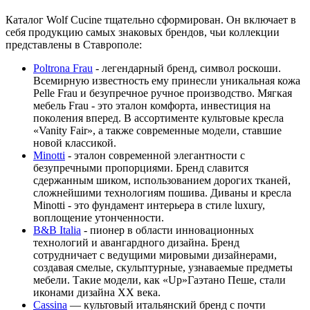
Каталог Wolf Cucine тщательно сформирован. Он включает в
себя продукцию самых знаковых брендов, чьи коллекции
представлены в Ставрополе:
Poltrona Frau
- легендарный бренд, символ роскоши.
Всемирную известность ему принесли уникальная кожа
Pelle Frau и безупречное ручное производство. Мягкая
мебель Frau - это эталон комфорта, инвестиция на
поколения вперед. В ассортименте культовые кресла
«Vanity Fair», а также современные модели, ставшие
новой классикой.
Minotti
- эталон современной элегантности с
безупречными пропорциями. Бренд славится
сдержанным шиком, использованием дорогих тканей,
сложнейшими технологиям пошива. Диваны и кресла
Minotti - это фундамент интерьера в стиле luxury,
воплощение утонченности.
B&B Italia
- пионер в области инновационных
технологий и авангардного дизайна. Бренд
сотрудничает с ведущими мировыми дизайнерами,
создавая смелые, скульптурные, узнаваемые предметы
мебели. Такие модели, как «Up»Гаэтано Пеше, стали
иконами дизайна XX века.
Cassina
— культовый итальянский бренд с почти