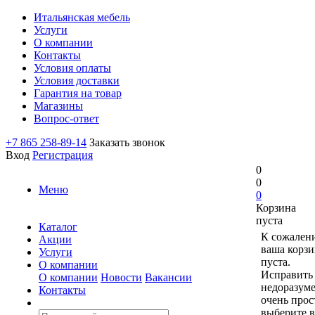
Итальянская мебель
Услуги
О компании
Контакты
Условия оплаты
Условия доставки
Гарантия на товар
Магазины
Вопрос-ответ
+7 865 258-89-14
Заказать звонок
Вход
Регистрация
0
0
Меню
0
Корзина
пуста
Каталог
К сожален
Акции
ваша корзи
Услуги
пуста.
О компании
Исправить 
О компании
Новости
Вакансии
недоразум
Контакты
очень прос
выберите в