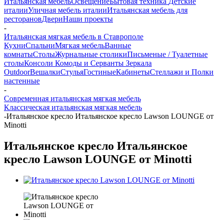
Итальянская мебель
Освещение
Бытовая техника
Детские
италии
Уличная мебель италии
Итальянская мебель для
ресторанов
Двери
Наши проекты
-
Итальянская мягкая мебель в Ставрополе
Кухни
Спальни
Мягкая мебель
Ванные
комнаты
Столы
Журнальные столики
Письменые / Туалетные
столы
Консоли
Комоды и Серванты
Зеркала
Outdoor
Вешалки
Стулья
Гостиные
Кабинеты
Стеллажи и Полки
настенные
-
Современная итальянская мягкая мебель
Классическая итальянская мягкая мебель
-
Итальянское кресло Итальянское кресло Lawson LOUNGE от
Minotti
Итальянское кресло Итальянское
кресло Lawson LOUNGE от Minotti