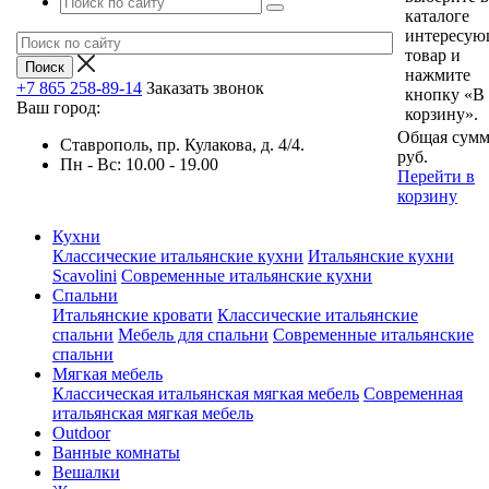
каталоге
интересу
товар и
нажмите
+7 865 258-89-14
Заказать звонок
кнопку «В
Ваш город:
корзину».
Общая сумм
Ставрополь, пр. Кулакова, д. 4/4.
руб.
Пн - Вс: 10.00 - 19.00
Перейти в
корзину
Кухни
Классические итальянские кухни
Итальянские кухни
Scavolini
Современные итальянские кухни
Спальни
Итальянские кровати
Классические итальянские
спальни
Мебель для спальни
Современные итальянские
спальни
Мягкая мебель
Классическая итальянская мягкая мебель
Современная
итальянская мягкая мебель
Outdoor
Ванные комнаты
Вешалки