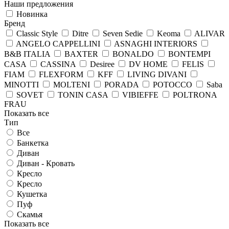
Наши предложения
Новинка
Бренд
Classic Style
Ditre
Seven Sedie
Keoma
ALIVAR
ANGELO CAPPELLINI
ASNAGHI INTERIORS
B&B ITALIA
BAXTER
BONALDO
BONTEMPI
CASA
CASSINA
Desiree
DV HOME
FELIS
FIAM
FLEXFORM
KFF
LIVING DIVANI
MINOTTI
MOLTENI
PORADA
POTOCCO
Saba
SOVET
TONIN CASA
VIBIEFFE
POLTRONA
FRAU
Показать все
Тип
Все
Банкетка
Диван
Диван - Кровать
Кресло
Кресло
Кушетка
Пуф
Скамья
Показать все