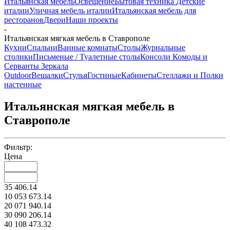
Итальянская мебель
Освещение
Бытовая техника
Детские
италии
Уличная мебель италии
Итальянская мебель для
ресторанов
Двери
Наши проекты
-
Итальянская мягкая мебель в Ставрополе
Кухни
Спальни
Ванные комнаты
Столы
Журнальные
столики
Письменые / Туалетные столы
Консоли
Комоды и
Серванты
Зеркала
Outdoor
Вешалки
Стулья
Гостиные
Кабинеты
Стеллажи и Полки
настенные
Итальянская мягкая мебель в
Ставрополе
Фильтр:
Цена
35 406.14
10 053 673.14
20 071 940.14
30 090 206.14
40 108 473.32