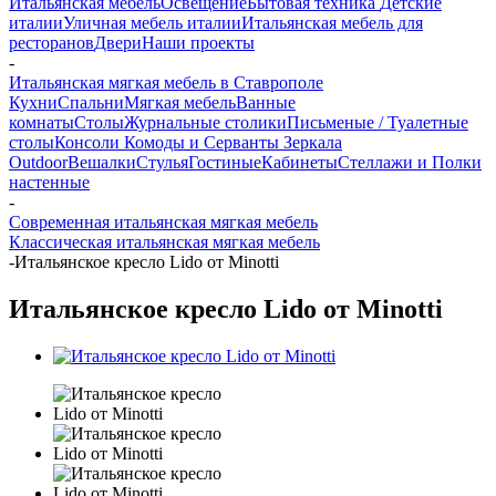
Итальянская мебель
Освещение
Бытовая техника
Детские
италии
Уличная мебель италии
Итальянская мебель для
ресторанов
Двери
Наши проекты
-
Итальянская мягкая мебель в Ставрополе
Кухни
Спальни
Мягкая мебель
Ванные
комнаты
Столы
Журнальные столики
Письменые / Туалетные
столы
Консоли
Комоды и Серванты
Зеркала
Outdoor
Вешалки
Стулья
Гостиные
Кабинеты
Стеллажи и Полки
настенные
-
Современная итальянская мягкая мебель
Классическая итальянская мягкая мебель
-
Итальянское кресло Lido от Minotti
Итальянское кресло Lido от Minotti