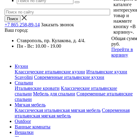
каталоге
интересу
товар и
нажмите
+7 865 258-89-14
Заказать звонок
кнопку «В
Ваш город:
корзину».
Общая сумм
Ставрополь, пр. Кулакова, д. 4/4.
руб.
Пн - Вс: 10.00 - 19.00
Перейти в
корзину
Кухни
Классические итальянские кухни
Итальянские кухни
Scavolini
Современные итальянские кухни
Спальни
Итальянские кровати
Классические итальянские
спальни
Мебель для спальни
Современные итальянские
спальни
Мягкая мебель
Классическая итальянская мягкая мебель
Современная
итальянская мягкая мебель
Outdoor
Ванные комнаты
Вешалки