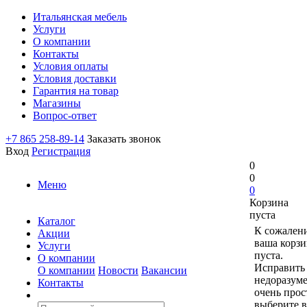
Итальянская мебель
Услуги
О компании
Контакты
Условия оплаты
Условия доставки
Гарантия на товар
Магазины
Вопрос-ответ
+7 865 258-89-14
Заказать звонок
Вход
Регистрация
0
0
Меню
0
Корзина
пуста
Каталог
К сожален
Акции
ваша корзи
Услуги
пуста.
О компании
Исправить 
О компании
Новости
Вакансии
недоразум
Контакты
очень прос
выберите в