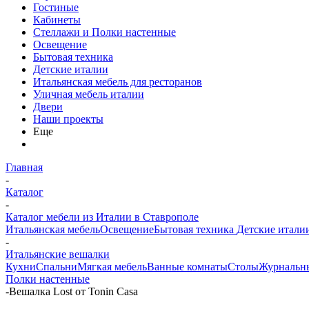
Гостиные
Кабинеты
Стеллажи и Полки настенные
Освещение
Бытовая техника
Детские италии
Итальянская мебель для ресторанов
Уличная мебель италии
Двери
Наши проекты
Еще
Главная
-
Каталог
-
Каталог мебели из Италии в Ставрополе
Итальянская мебель
Освещение
Бытовая техника
Детские итали
-
Итальянские вешалки
Кухни
Спальни
Мягкая мебель
Ванные комнаты
Столы
Журнальн
Полки настенные
-
Вешалка Lost от Tonin Casa