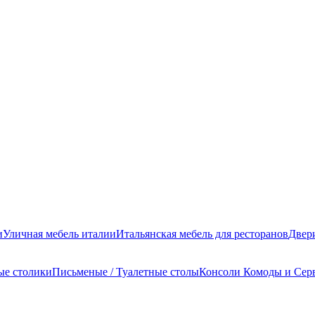
и
Уличная мебель италии
Итальянская мебель для ресторанов
Двер
ые столики
Письменые / Туалетные столы
Консоли
Комоды и Сер