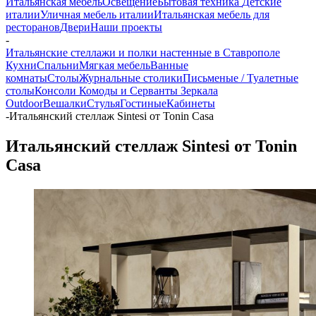
Итальянская мебель
Освещение
Бытовая техника
Детские
италии
Уличная мебель италии
Итальянская мебель для
ресторанов
Двери
Наши проекты
-
Итальянские стеллажи и полки настенные в Ставрополе
Кухни
Спальни
Мягкая мебель
Ванные
комнаты
Столы
Журнальные столики
Письменые / Туалетные
столы
Консоли
Комоды и Серванты
Зеркала
Outdoor
Вешалки
Стулья
Гостиные
Кабинеты
-
Итальянский стеллаж Sintesi от Tonin Casa
Итальянский стеллаж Sintesi от Tonin
Casa